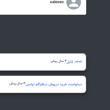
saleseo
4 سال پیش
0606- کابل
4 سال پیش
درخواست خرید درپوش ديافراگم ترانس