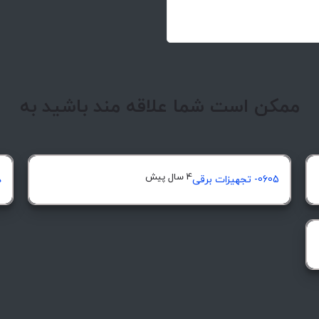
ممکن است شما علاقه مند باشید به
4 سال پیش
0605- تجهیزات برقی
د