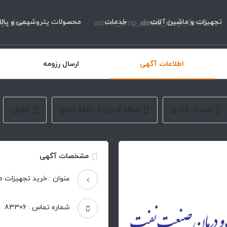
تجهیزات و ماشین آلات
arrow_drop_down
خدمات
arrow_drop_down
محصولات پتروشیمی و پالا
op_down
اطلاعات آگهی
ارسال رزومه
اشتراک گذاری
اضافه کردن به علاقه مندی
گزارش
مشخصات آگهی
عنوان : خرید تجهیزات مو
شماره تماس : 83306