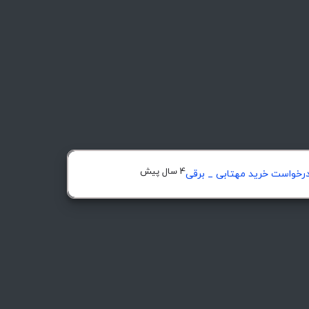
4 سال پیش
رخواست خرید مهتابی _ برقی