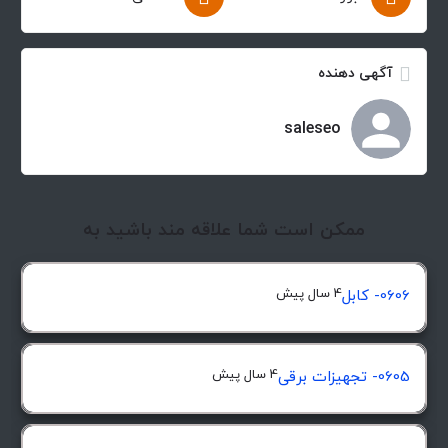
آگهی دهنده
saleseo
ممکن است شما علاقه مند باشید به
4 سال پیش
0606- کابل
4 سال پیش
0605- تجهیزات برقی