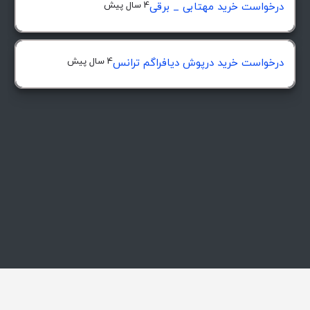
4 سال پیش
درخواست خرید مهتابی _ برقی
4 سال پیش
درخواست خرید درپوش ديافراگم ترانس