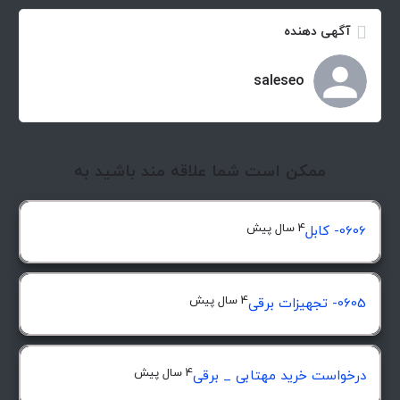
آگهی دهنده
saleseo
ممکن است شما علاقه مند باشید به
4 سال پیش
0606- کابل
4 سال پیش
0605- تجهیزات برقی
4 سال پیش
درخواست خرید مهتابی _ برقی