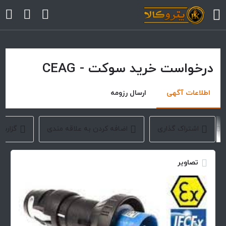
درخواست خرید سوکت - CEAG
arrow
arrow
اطلاعات آگهی
ارسال رزومه
arrow
اشتراک گذاری
اضافه کردن به علاقه مندی
گزارش
arrow
تصاویر
arrow