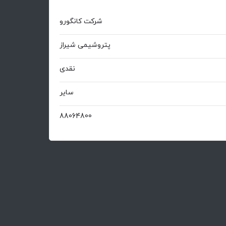
شرکت کانگورو
پتروشیمی شیراز
نقدی
سایر
88064800