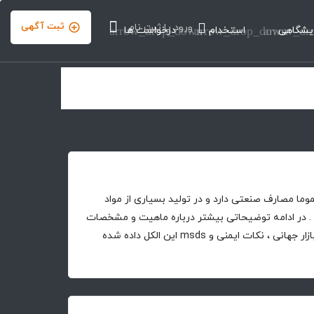
ثبت آگهی
ورود
یا
ثبت نام
یشگاهی
arrow_dr
استخدام
arrow_drop_down
درخواست ها
arrow_drop_down
عموما مصارف صنعتی دارد و در تولید بسیاری از مواد
 . در ادامه توضیحاتی بیشتر درباره ماهیت و مشخصات
، روش تولید ،خواص، کاربرد ها ، بازار جهانی ، نکات ایمنی و msds این الکل داده شده