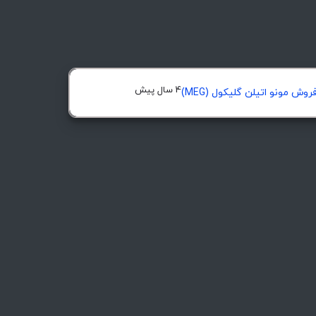
4 سال پیش
روش مونو اتیلن گلیکول (MEG)