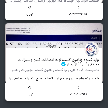
قطعات مورد نیاز جهت اورهال توربین رستون، ساخت زیمنس آلمان و دارای برگ سبز
قطعات یدکی توربین رستون TA1750 & 1500 ساخت زیمنس دارای برگ سبز
09397771454
تهران
وارد کننده وتامین کننده لوله اتصالات فلنچ وشیرالات
صنعتی /اب/گاز/بخار
تاسیسات فولاد ملی وارد کننده وتامین کننده: تجهیزات وتاسیسات پروژهای صنعتی صنایع نفتی…
شیر پروانه های چدنی وفولادی لوله اتصالات فلنچ وشیرالات صنعتی /اب/گاز/ب
09125657166
تهران