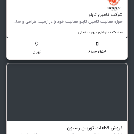
شرکت تامین تابلو
حوزه فعالیت تامین تابلو فعاليت خود را در زمينه طراحی و ساخت انواع تابلوهای فشار ضعيف و متوسط (فيكس و كشويی)…
ساخت تابلوهای برق صنعتی
88030954
تهران
فروش قطعات توربین رستون