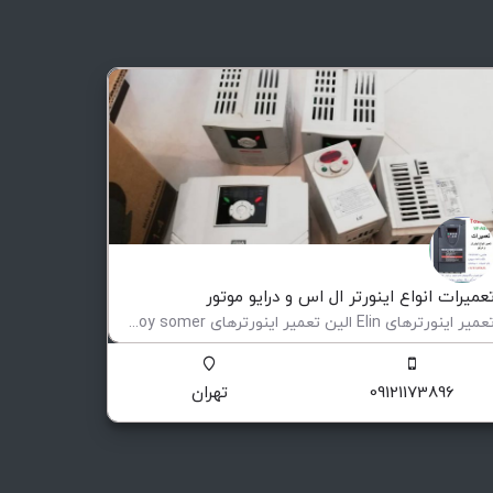
عمیرات انواع اینورتر ال اس و درایو موتور
تعمیر اینورترهای Elin الین تعمیر اینورترهای Leroy somer لوری سومر تعمیر اینورترهای Eurotherm یوروترم تعمیر…
عمیر و فروش اینورتر
09121173896
تهران