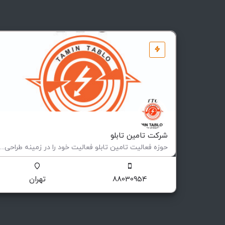
شرکت تامین تابلو
حوزه فعالیت تامین تابلو فعاليت خود را در زمينه طراحی و ساخت انواع تابلوهای فشار ضعيف و متوسط (فيكس و كشويی)…
ساخت تابلوهای برق صنعتی
88030954
تهران