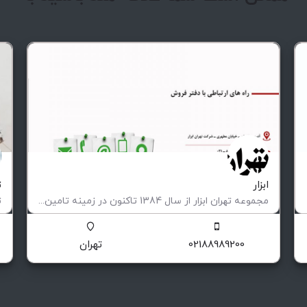
ابزار
ت
مجموعه تهران ابزار از سال 1384 تاکنون در زمینه تامین تمامی تجهیزات مورد نیاز صنایع پیشران ، کارگاه ها…
وارداتی ،‌داخلی و ............
ت
02188989200
تهران