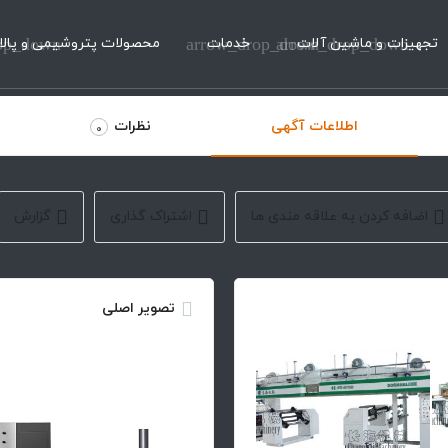
تجهیزات و ماشین آلات
arrow_drop_down
خدمات
arrow_drop_down
محصولات پتروشیمی و پالا
op_down
اطلاعات آگهی
نظرات
0
اضافه کردن به علاقه مندی ها
اشتراک گذاری
گزارش
تصویر اصلی