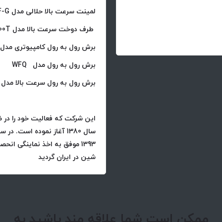
لمینت سرعت بالا حلالی مدل GF-G
طرف دوخت سرعت بالا مدل WFBD-400T-600T
برش رول به رول کامپیوتری مدل LFQ-A
برش رول به رول مدل WFQ
برش رول به رول سرعت بالا مدل LFQ
این شرکت که فعالیت خود را در
سال 1380 آغاز نموده است.
در سا
1393 موفق به اخذ نماینگی 
شین در ایران گردید
ممکن است شما علاقه مند باشید به