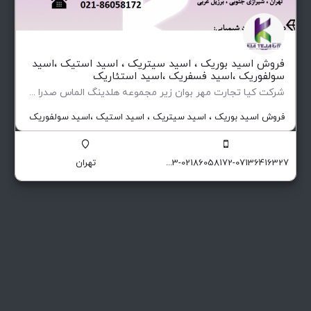
فروش اسید بوریک ، اسید سیتریک ، اسید استیک ،اسید
سولفوریک ،اسید فسفریک ،اسید استئاریک
شرکت کیا تجارت مهر بوان زیر مجموعه هلدینگ الماس صدرا وارد کننده و تامین کننده مواد اولیه شیمیای صنعتی و…
فروش اسید بوریک ، اسید سیتریک ، اسید استیک ،اسید سولفوریک ،اسید 
09129174551-09129174503-02186058172-07136416327
تهران