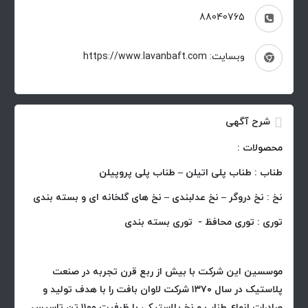
88040765
وبسایت: https://www.lavanbaft.com
شرح آگهی
محصولات :
طناب : طناب پلی اتیلن – طناب پلی پروپیلن
نخ : نخ دروگر – نخ عدلبندی – نخ های گلخانه ای و بسته بندی
توری : توری محافظ - توری بسته بندی
موسسین این شرکت با بیش از ربع قرن تجربه در صنعت
پلاستیک در سال ۱۳۷۰ شرکت لاوان بافت را با هدف تولید و
صادرات انواع طناب و نخ پلاستیکی با ظرفیت ۱۱۰۰ تن تاسیس