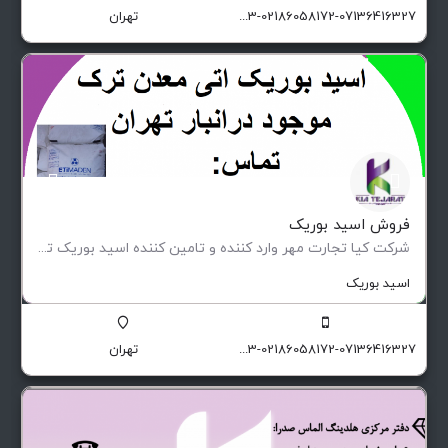
09129174551-09129174503-02186058172-07136416327
تهران
فروش اسید بوریک
شرکت کیا تجارت مهر وارد کننده و تامین کننده اسید بوریک ترک و اسید بوریک آرژانتین آماده همکاری با تولید…
اسید بوریک
09129174551-09129174503-02186058172-07136416327
تهران