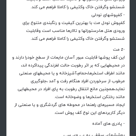
شستشو وگرفتن خاک وکثیفی را کاملا فراهم می کند.
- کفپوشهای نودلی
کفپوش نودل مت با بهترین کیفیت و رنگبندی متنوع برای
ورودی هتل ها،رستورانها و تالارها مناسب است وقابلیت
شستشو وگرفتن خاک وکثیفی را کاملا فراهم می کند.
-z مت
این کف پوشها قابلیت عبور آسان مایعات از سطح خودرا دارند و
در محیطهایی که بر اثر رطوبت حالت لغزندگی پیداکرده اند،
مانند اطراف استخرها،حمام،آشپزخانه و یا محیطهای صنعتی
مرطوب از سرخوردن افراد هنگام رفت و آمد ،جلوگیری
نماید،همچنین مانع انتقال رطوبت به پای افراد در محیطهایی
مانند رختکن استخرها و وضوخانه است.
ایجاد مسیرهای راهنما در محوطه های گردشگری و یا صنعتی از
دیگر کاربردهای این نوع کف پوش است.
- پادری های آماده
پوششهای سقفی یو پی وی سی