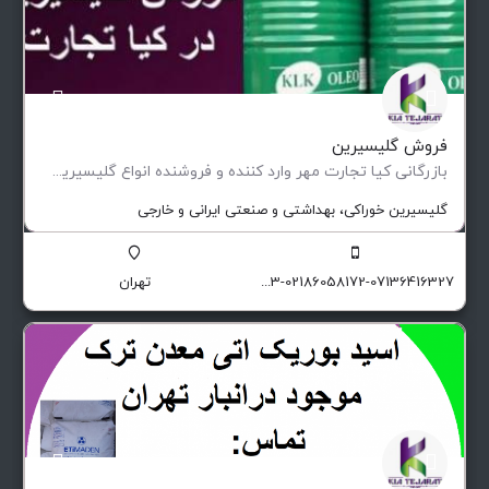
فروش گلیسیرین
بازرگانی کیا تجارت مهر وارد کننده و فروشنده انواع گلیسیرین بهداشتی،خوراکی و صنعتی موجود در انبار تهران…
گلیسیرین خوراکی، بهداشتی و صنعتی ایرانی و خارجی
09129174551-09129174503-02186058172-07136416327
تهران