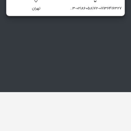
09129174551-09129174503-02186058172-07136416327
تهران