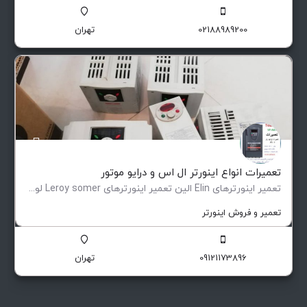
02188989200
تهران
تعمیرات انواع اینورتر ال اس و درایو موتور
تعمیر اینورترهای Elin الین تعمیر اینورترهای Leroy somer لوری سومر تعمیر اینورترهای Eurotherm یوروترم تعمیر…
تعمیر و فروش اینورتر
09121173896
تهران