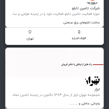
شرکت تامین تابلو
حوزه فعالیت تامین تابلو فعاليت خود را در زمينه طراحی و ساخت انواع تابلوهای فشار ضعيف و متوسط (فيكس و كشويی)…
ساخت تابلوهای برق صنعتی
88030954
تهران
ابزار
مجموعه تهران ابزار از سال 1384 تاکنون در زمینه تامین تمامی تجهیزات مورد نیاز صنایع پیشران ، کارگاه ها…
وارداتی ،‌داخلی و ............