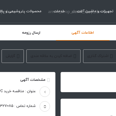
تجهیزات و ماشین آلات
arrow_drop_down
خدمات
arrow_drop_down
محصولات پتروشیمی و پالا
op_down
اطلاعات آگهی
ارسال رزومه
اشتراک گذاری
اضافه کردن به علاقه مندی
گزارش
مشخصات آگهی
عنوان : مناقصه خرید IPC
شماره تماس : 88327085