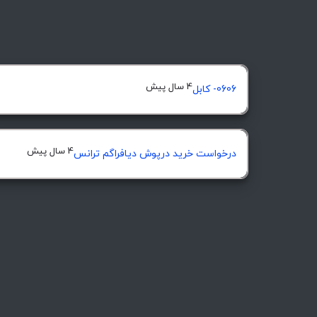
4 سال پیش
0606- کابل
4 سال پیش
درخواست خرید درپوش ديافراگم ترانس