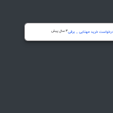
4 سال پیش
رخواست خرید مهتابی _ برقی