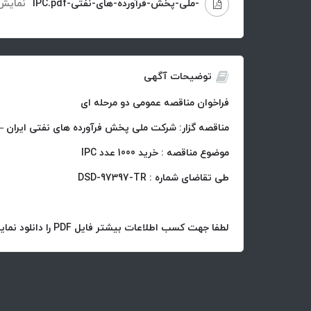
-ملی-پخش-فرآورده-های-نفتی-IPC.pdf
نمایش
توضیحات آگهی
فراخوان مناقصه عمومی دو مرحله ای
مناقصه گزار: شرکت ملی پخش فرآورده های نفتی ایران – 
موضوع مناقصه : خرید 1000 عدد IPC
طی تقاضای شماره : DSD-97397-TR
لطفا جهت کسب اطلاعات بیشتر فایل PDF را دانلود نمایید.