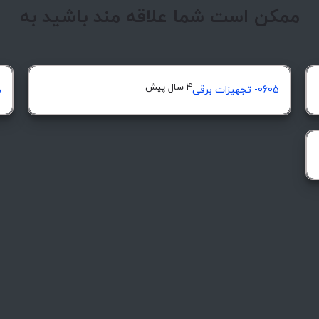
ممکن است شما علاقه مند باشید به
4 سال پیش
0605- تجهیزات برقی
د