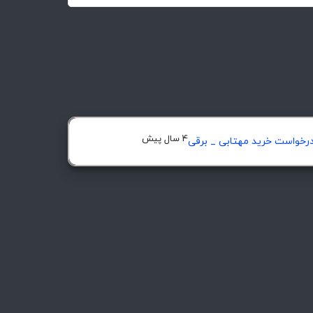
4 سال پیش
رخواست خرید مهتابی _ برقی