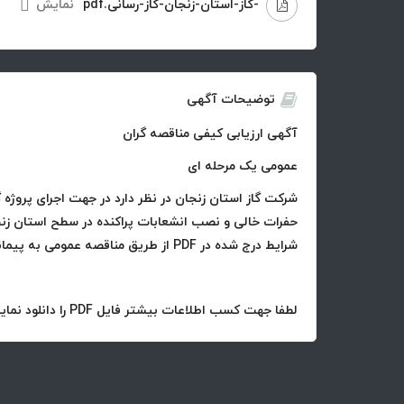
-گاز-استان-زنجان-گاز-رسانی.pdf
نمایش
توضیحات آگهی
آگهی ارزیابی کیفی مناقصه گران
عمومی یک مرحله ای
شرکت گاز استان زنجان در نظر دارد در جهت اجرای پروژه 
حفرات خالی و نصب انشعابات پراکنده در سطح استان زنجا
شرایط درج شده در PDF از طریق مناقصه عمومی به پیمانکار واجد صلاحیت واگذار نماید.
لطفا جهت کسب اطلاعات بیشتر فایل PDF را دانلود نمایید.