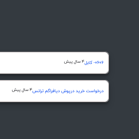
4 سال پیش
0606- کابل
4 سال پیش
درخواست خرید درپوش ديافراگم ترانس