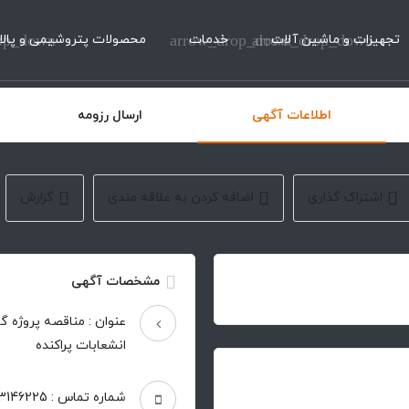
تجهیزات و ماشین آلات
arrow_drop_down
خدمات
arrow_drop_down
محصولات پتروشیمی و پالا
op_down
اطلاعات آگهی
ارسال رزومه
اشتراک گذاری
اضافه کردن به علاقه مندی
گزارش
مشخصات آگهی
عنوان : مناقصه پروژه 
انشعابات پراکنده
شماره تماس : 02433146225