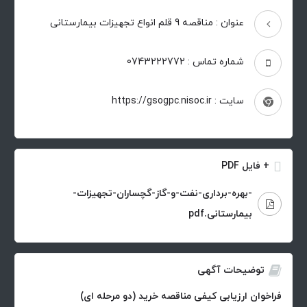
عنوان : مناقصه 9 قلم انواع تجهیزات بیمارستانی
شماره تماس : 0743222772
سایت : https://gsogpc.nisoc.ir
+ فایل PDF
-بهره-برداری-نفت-و-گاز-گچساران-تجهیزات-
بیمارستانی.pdf
توضیحات آگهی
فراخوان ارزیابی کیفی مناقصه خرید (دو مرحله ای)