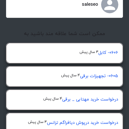
saleseo
ممکن است شما علاقه مند باشید به
4 سال پیش
0606- کابل
4 سال پیش
0605- تجهیزات برقی
4 سال پیش
درخواست خرید مهتابی _ برقی
4 سال پیش
درخواست خرید درپوش ديافراگم ترانس