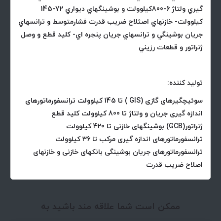
گيري ولتاژ 6-800كيلوولت و بوشينگهاي ديواري 72-145
كيلوولت- خازنهاي اصثلاح ضريب قدرت فشارمتوسط و ترانسهاي
جريان بوشينگي و ترانسهاي جريان پنجره اي- كليد قطع و وصل
ژنراتور و قطعات رزيني
تولید کننده:
سوئیچگیرهای گازی (GIS ) تا 145 کیلوولت ترانسفورماتورهای
اندازه گیری جریان و ولتاژ تا 800 کیلوولت کلید قطع
ژنراتور(GCB) بوشینگهای خازنی تا 420 کیلوولت
ترانسفورماتورهای اندازه گیری مرکب تا 36 کیلوولت
ترانسفورماتورهای جریان بوشینگی بانکهای خازنی و خازنهای
اصلاح ضریب قدرت
ممکن است شما علاقه مند باشید به