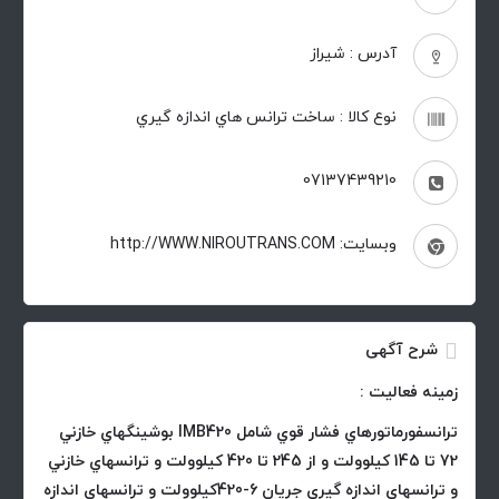
آدرس : شیراز
نوع کالا : ساخت ترانس هاي اندازه گيري
07137439210
وبسایت: http://WWW.NIROUTRANS.COM
شرح آگهی
زمینه فعالیت :
ترانسفورماتورهاي فشار قوي شامل IMB420 بوشينگهاي خازني
72 تا 145 كيلوولت و از 245 تا 420 كيلوولت و ترانسهاي خازني
و ترانسهاي اندازه گيري جريان 6-420كيلوولت و ترانسهاي اندازه