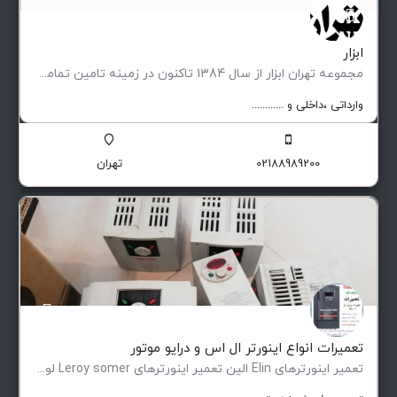
ابزار
مجموعه تهران ابزار از سال 1384 تاکنون در زمینه تامین تمامی تجهیزات مورد نیاز صنایع پیشران ، کارگاه ها…
وارداتی ،‌داخلی و ............
02188989200
تهران
تعمیرات انواع اینورتر ال اس و درایو موتور
تعمیر اینورترهای Elin الین تعمیر اینورترهای Leroy somer لوری سومر تعمیر اینورترهای Eurotherm یوروترم تعمیر…