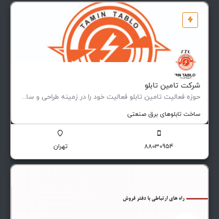
شرکت تامین تابلو
حوزه فعالیت تامین تابلو فعاليت خود را در زمينه طراحی و ساخت انواع تابلوهای فشار ضعيف و متوسط (فيكس و كشويی)…
ساخت تابلوهای برق صنعتی
88030954
تهران