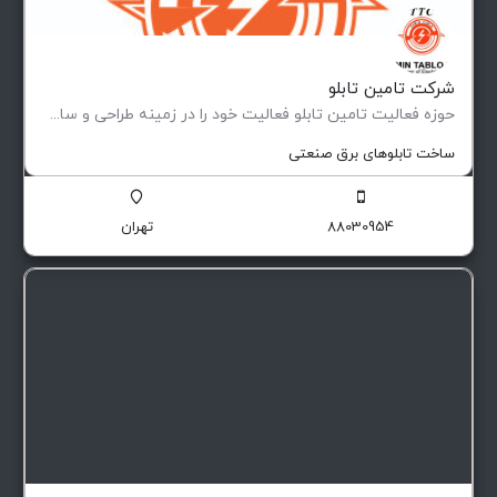
شرکت تامین تابلو
حوزه فعالیت تامین تابلو فعاليت خود را در زمينه طراحی و ساخت انواع تابلوهای فشار ضعيف و متوسط (فيكس و كشويی)…
ساخت تابلوهای برق صنعتی
88030954
تهران