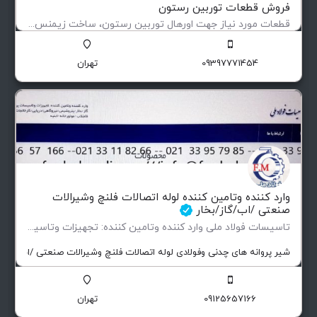
فروش قطعات توربین رستون
قطعات مورد نیاز جهت اورهال توربین رستون، ساخت زیمنس آلمان و دارای برگ سبز
قطعات یدکی توربین رستون TA1750 & 1500 ساخت زیمنس دارای برگ سبز
09397771454
تهران
وارد کننده وتامین کننده لوله اتصالات فلنچ وشیرالات
صنعتی /اب/گاز/بخار
تاسیسات فولاد ملی وارد کننده وتامین کننده: تجهیزات وتاسیسات پروژهای صنعتی صنایع نفتی…
شیر پروانه های چدنی وفولادی لوله اتصالات فلنچ وشیرالات صنعتی /اب/گاز/ب
09125657166
تهران