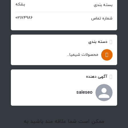
بشکه
بسته بندی
02174986
شماره تماس
دسته بندی
محصولات شیمیایی
آگهی دهنده
saleseo
ممکن است شما علاقه مند باشید به