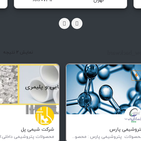
تهران
88607291
arrow_backw
نمایش
2
نتيجه
تروشیمی پارس
شرکت شیمی پل
محصولات پتروشیمی پارس : محصولات واحد استحصال اتان اتان بوتان پروپان گسولین اتیل…