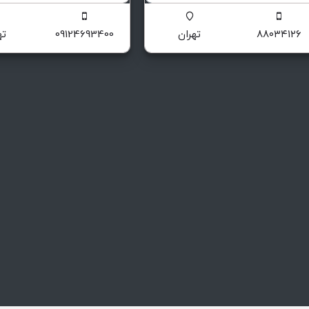
وسعه صنایع پتروشیمی و تولید سوخت پاک
تامین کننده مواد اولیه شیمیایی
۸۸۰۳۴۱۲۶
تهران
09124693400
ته