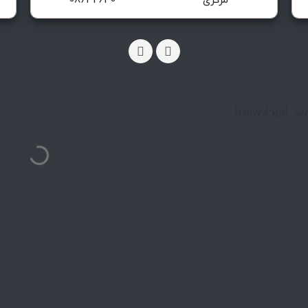
مرکزی
08632630
arrow_backw