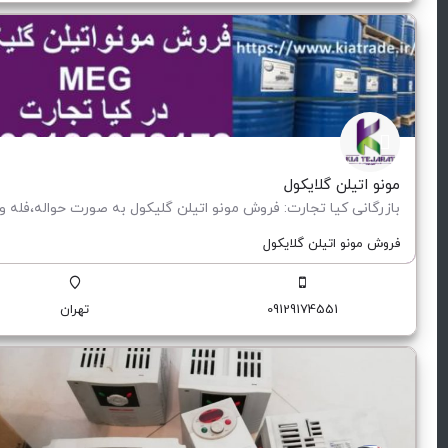
مونو اتیلن گلایکول
فروش مونو اتیلن گلایکول
09129174551
تهران