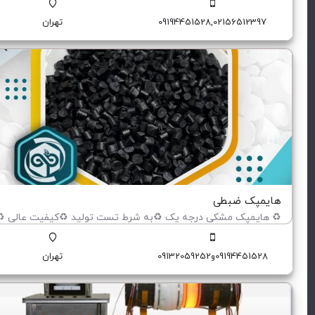
گرانول بازیافت پلاستیک
09194451528,02156512397
تهران
هایمپک ضبطی
گرانول بازیافت پلاستیک
09194451528و09132059252
تهران