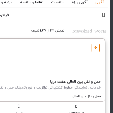
آگهی
آگهی ویژه
مناقصات
تقاضا و مناقصه
عرضه و م
فیلتره
arrow_backward
نمایش
32
از
1,617
نتيجه
حمل و نقل بین المللی هفت دریا
حمل و نقل بین المللی