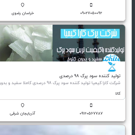
09027050092
خراسان رضوی
تولید کننده سود پرک 98 درصدی
کالا
09120567787
آذربایجان شرقی