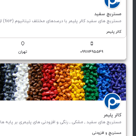
مستربچ سفید
کالر پلیمر
09917495549
تهران
کالر پلیمر
مستربچ و افزودنی