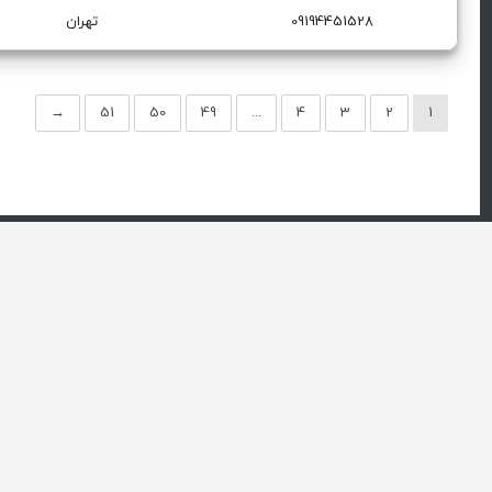
گرانول بازیافت پلاستیک
09194451528
تهران
→
51
50
49
...
4
3
2
1