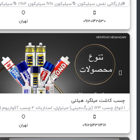
مواد شیمیایی لاستیک ارایشی بهداشتی
09120142530
تهران
چسب کاشت میلگرد هیلتی
بازرگانی چسب مهردادنگهداری پخش عمده انواع چسب های صنعتی و ساختم
09125437416
تهران