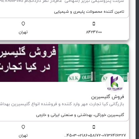
تامین کننده محصولات پلیمری و شیمیایی
8424700
تهران
فروش گلیسیرین
گلیسیرین خوراکی، بهداشتی و صنعتی ایرانی و خارجی
09129174551-09129174503-02186058172-07136416327
تهران