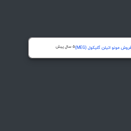
5 سال پیش
روش مونو اتیلن گلیکول (MEG)