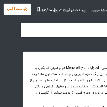
ثبت آگهی
ورود
یا
ثبت نام
یشگاهی
arrow_dr
استخدام
arrow_drop_down
درخواست ها
arrow_drop_down
مونو اتیلن گلیکول ( در لفظ انگلیسی : Mono-ethylene glycol مونو اتیلن گلایکول یا
 بو ، بی رنگ ، مزه شیرین و چسبناک است. این ماده یک
کیب آلی با فرمول (CH2OH) 2 می باشد . این ماده با آب ، الکل ، آلدئیدها و بسیاری از
ترکیبات آلی مخلوط می شود. MEG لاستیک ، استات سلولز یا روغنهای گیاهی و نفتی
سنگین را حل نمی کند. نوسان کمی دارد و در دمای اتاق 50 درصد بیشتر از گلیسرول