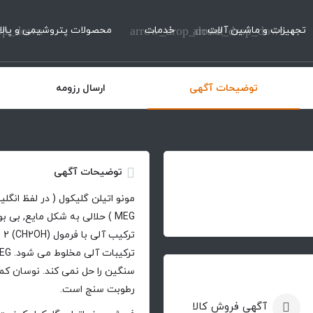
تجهیزات و ماشین آلات
arrow_drop_down
خدمات
arrow_drop_down
محصولات پتروشیمی و پالا
op_down
توضیحات آگهی
ارسال رزومه
توضیحات آگهی
MEG ) حلالی به شکل مایع, بی
تر
رطوبت سنج است.
آگهی فروش کالا