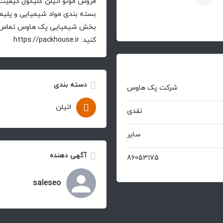
فروش مونو اتیلن گلیکول کیفیت 
بسته بندی مواد شیمیایی و پلیمر
کنید: https://packhouse.ir
دسته بندی
شرکت پک هاوس
اتیلن
نقدی
سایر
آگهی دهنده
86053175
saleseo