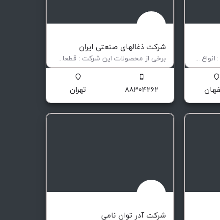
شرکت ذغالهای صنعتی ایران
برخی از محصولات این شرکت : انواع ضربه گیر های اسکله (فندر ) سازه های فلزی (سوله –مخازن – درام- سیستم…
برخی از محصولات این شرکت : قطعات کمپرسور قطعات یدکی مکانیکال سیل توربین رینگ آبند شافت ذغال…
زات دریایی
ساخت ذغالهای صنعتی الکتروموتورها
هان
88304262
تهران
شرکت آدر توان نامی