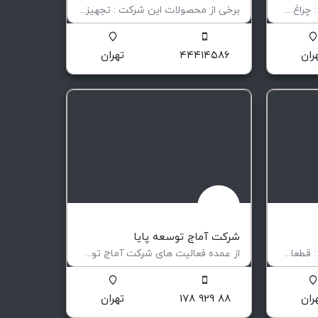
برخی از محصولات این شرکت : چراغ های روشنایی ضدانفجار تابلو های کنترل محلی ضدانفجار پنل های توزیع…
برخی از محصولات این شرکت : تجهیزات اطفای حریق تجهیزات اعلام حریق شرکت آدر توان نامی در سال ۱۳۸۷…
د انفجار
تولید و تامین کننده تجهیزات اطفا حریق
ران
۴۴۴۱۴۵۸۶
تهران
شرکت آماج توسعه پایا
برخی از محصولات این شرکت : قطعات صنعتی ، ماشین کاری سنگین سیلندر،لوله های فولادی،آلیاژی،ضد زنگ …
از عمده فعالیت های شرکت آماج توسعه پایا متوان به صورت کاملا تخصصی و به شرح ذیل اشاره کرد: 1-طراحی ،مشاوره و…
تولید کننده مکانیکال سیل های تخصصی
ران
88 929 178
تهران