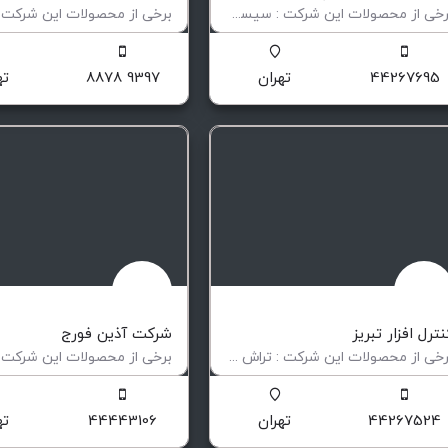
برخی از محصولات این شرکت : سیستم های اعلام حریق سیستم های اطفا حریق دتکتورهای گاز دتکتورهای…
یستم های مدرن اعلام و اطفا حریق
تولید کننده تجهیزات الکتریکی ض
44267695
تهران
9397 8878
ته
نترل افزار تبريز
شرکت آذین فورج
برخی از محصولات این شرکت : تراش CNC فرز دروازه ای CNC خم کن لوله تزریق پلاستیک بورینگ CNC …
لید و تامین ماشین آلات cnc
لوله های جدار ضخیم بدون درز
44267524
تهران
44443106
ته