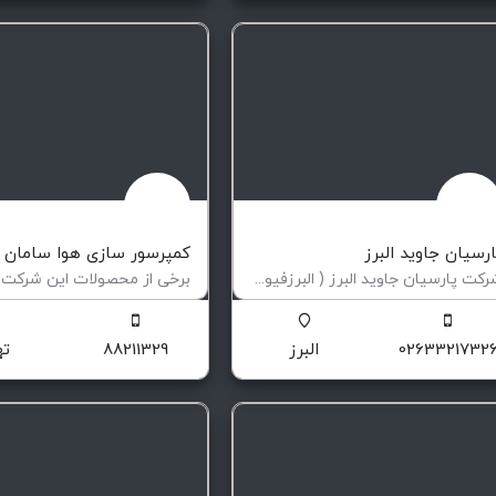
ارسيان جاويد البرز
کمپرسور سازی هوا سامان ال
شرکت پارسیان جاوید البرز ( البرزفیوژن ) در سال 84 به مدیریت جناب آقای مهندس مرتضی مصلی به شماره ثبت 14647…
ولید کننده دستگاه جوش پلی اتیلن الکتروفیوژن
کمپرسورهای صنعتی
0263321732
البرز
88211329
ته