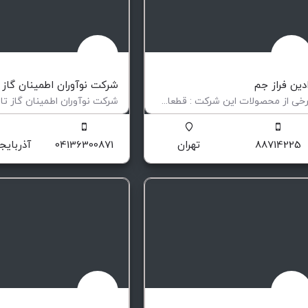
ادین فراز جم
شرکت نوآوران اطمینان گاز ت
برخی از محصولات این شرکت : قطعات کربنی قطعات تنگستنی قطعات سیلیکونی مکانیکال سیل شركت رادین…
طعات کربنی, تنگستنی, قطعات سیلیکونی
تولید کننده کنتورهای گاز خانگی
88714225
تهران
04136300871
آذربایج