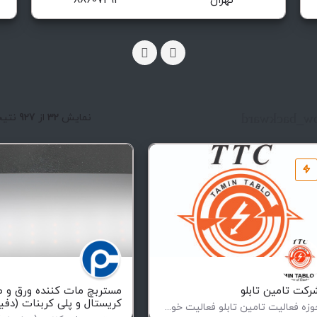
تهران
88607291
arrow_backw
نمایش
32
از
927
نتيج
رکت تامین تابلو
مستربچ مات کننده ورق و ط
کریستال و پلی کربنات (دفیو
حوزه فعالیت تامین تابلو فعاليت خود را در زمينه طراحی و ساخت انواع تابلوهای فشار ضعيف و متوسط (فيكس و كشويی)…