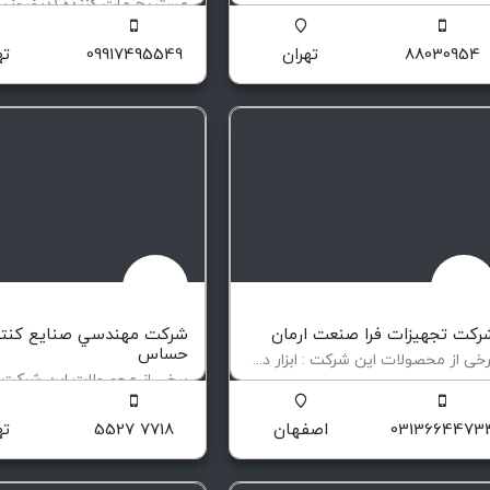
اخت تابلوهای برق صنعتی
افزودنی مات کننده ورق و طلق ک
88030954
تهران
09917495549
ته
رکت تجهیزات فرا صنعت ارمان
شركت مهندسي صنايع كنتر
حساس
برخی از محصولات این شرکت : ابزار دقیق و اتوماسیون شیرآلات صنعتی ایستگاه ها و تجهیزات گاز رسانی …
ولید و تامین تجهیزات نفت و گاز و پتروشیمی
طراحي، ساخت و توليد تجهيزات ا
0313664473
اصفهان
7718 5527
ته