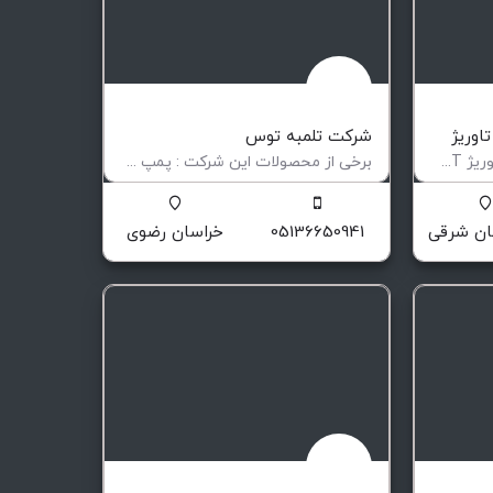
اوریژ
شرکت تلمبه توس
شرکت نوآوران اطمینان گاز تاوریژ NEGT در سال 1388 با هدف تامین نیازهای کشور در زمینه صنایع پیشرفته و انحصاری…
برخی از محصولات این شرکت : پمپ های سانتریفیوژ(پمپهای گریز از مرکز) مونو پمپ ها (پمپهای اسکرو) شرکت…
تولید پمپها پيچي (منو پمپ) و گريز از مرکز
ان شرقی
05136650941
خراسان رضوی