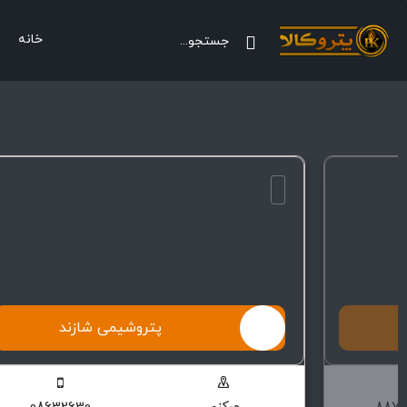
خانه
پتروشیمی شازند