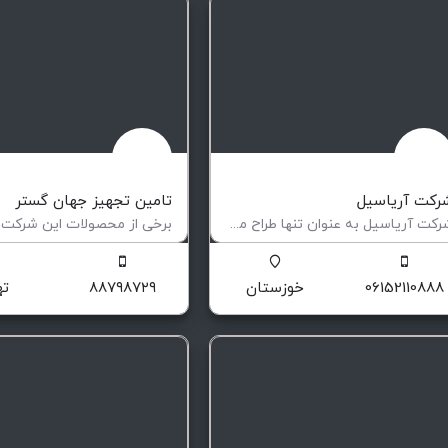
رکت آریاسیل
تامین تجهیز جهان گستر
شرکت آریاسیل به عنوان تنها طراح مکانیکال سیل در ایران با در دست داشتن دانش منطبق بر api 682 دستگاه ها و…
نها طراح مکانیکال سیل
تامین کننده کالاهای مورد نیاز د
06152110888
خوزستان
۸۸۷۹۸۷۲۹
ته