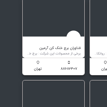
فناوران برج خنک کن آرمین
برخی از محصولات این شرکت : روانکارها و گریس های صنعتی گریس گان ها تجهیزات حفاری اقلام لوله کشی…
برخی از محصولات این شرکت : برج خنک کن CCS برج خنک کن CMC برج خنک کن CMDR برج خنک کن…
ر صنایع حفاری
برج های خنک کن و کولرهای هوایی
ران
88682407
تهران