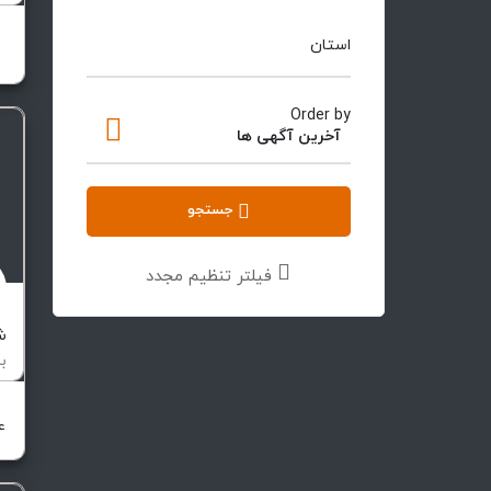
س
استان
Order by
آخرین آگهی ها
جستجو
فیلتر تنظیم مجدد
ش
ت
4