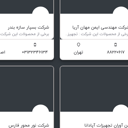
رکت مهندسی ایمن مهان آریا
شرکت بسپار سازه بندر
برخی از محصولات این شرکت : تجهیزات حفاظت فردی سیستم های اعلان حریق سیستم های اطفای فوم سیستم…
راحی، تولید و ارزیابی سیستم های ایمنی
طراحی ، ساخت و نصب کلیه تجهی
۸۸۲۲۰۶۱۷
تهران
03132346134
اصف
ن آوران تجهیزات آپادانا
شرکت نور محور فارس