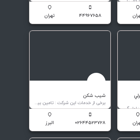
مستربچ مات کننده (دیفیوزر) کالر پلیمر که در اصطلاح به آن مستربچ دوغی نیز گفته می شود ، یکی از تخصصی ترین…
تولید کننده انواع الکترود های جوشکاری
ریستال و پلی کربنات (دفیوزر)
ران
44967658
تهران
لي
شیب شکن
برخی از خدمات این شرکت : تامین بیرینگ تامین الکتروموتور چرخ و محور الکتروموتور تامین گریس …
برخی از محصولات این شرکت : لول گيج مغناطيسي - magnetic level gauge گلاس لول گيج - glass level gauge …
تعمیر و ساخت الکتروموتور
بزاردقيق
ران
02644523728
البرز