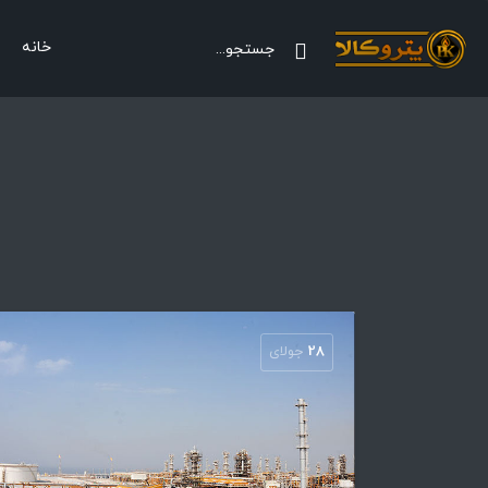
خانه
28
جولای