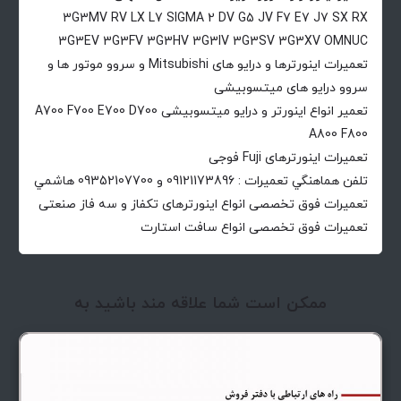
3G3MV RV LX L7 SIGMA 2 DV G5 JV F7 E7 J7 SX RX
3G3EV 3G3FV 3G3HV 3G3IV 3G3SV 3G3XV OMNUC
تعمیرات اینورترها و درایو های Mitsubishi و سروو موتور ها و
سروو درایو های میتسوبیشی
تعمیر انواع اینورتر و درایو میتسوبیشی A700 F700 E700 D700
A800 F800
تعمیرات اینورترهای Fuji فوجی
تلفن هماهنگي تعميرات : 09121173896 و 09352107700 هاشمي
تعمیرات فوق تخصصی انواع اینورترهای تکفاز و سه فاز صنعتی
تعمیرات فوق تخصصی انواع سافت استارت
ممکن است شما علاقه مند باشید به