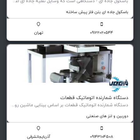
باسكول جاده ای - دستگاهی است كه وسایل نقلیه جاده ای اعم از كامیون، تریلر و كمر شكن را در یك مرحله و با…
باسکول جاده ای بتن فلز پیش ساخته
09122020544
تهران
دستگاه شمارنده اتوماتیک قطعات
دستگاه شمارنده اتوماتیک قطعات بر اساس بینایی ماشین روش کار دستگاه شمارنده قطعات صنعتی با استفاده از تکنیک…
دوربین و لنز های صنعتی
09143104508
آذربایجانشرقی