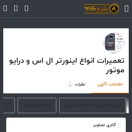
arrow
arrow
تعمیرات انواع اینورتر ال اس و درایو
موتور
arrow
arrow
اطلاعات آگهی
نظرات
0
arrow
اضافه کردن به علاقه مندی ها
اشتراک گذاری
گزا
گالری تصاویر