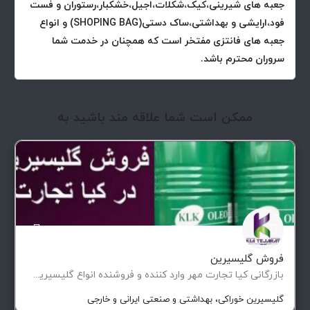
جعبه های شیرینی،کیک،شکلات،اجیل،خشکبار،رستوران و فست
فود،ارایشی و بهداشتی،ساک دستی(SHOPING BAG) و انواع
جعبه های فانتزی مفتخر است که همچنان در خدمت شما
سروران محترم باشد.
ممکن است شما علاقه مند باشید به
فروش گلیسیرین
بازرگانی کیا تجارت مهر وارد کننده و فروشنده انواع گلیسیرین بهداشتی،خوراکی و صنعتی موجود در انبار تهران…
گلیسیرین خوراکی، بهداشتی و صنعتی ایرانی و خارجی