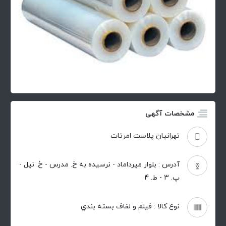
مشخصات آگهی
تهرانيان پلاست امرتات
آدرس : بلوار ميرداماد - نرسيده به خ. مدرس - خ. نيل -
پ. 3 - ط. 4
نوع کالا : فيلم و لفاف بسته بندي