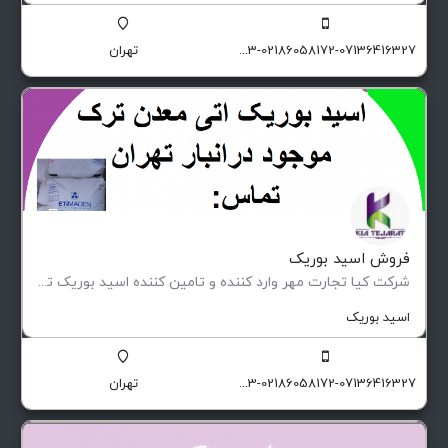
09129174551-09129174503-02186058172-07136416327
تهران
فروش اسید بوریک
شرکت کیا تجارت مهر وارد کننده و تامین کننده اسید بوریک ترک و اسید بوریک آرژانتین آماده همکاری با تولید…
اسید بوریک
09129174551-09129174503-02186058172-07136416327
تهران