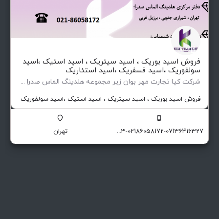
فروش اسید بوریک ، اسید سیتریک ، اسید استیک ،اسید
سولفوریک ،اسید فسفریک ،اسید استئاریک
شرکت کیا تجارت مهر بوان زیر مجموعه هلدینگ الماس صدرا وارد کننده و تامین کننده مواد اولیه شیمیای صنعتی و…
فروش اسید بوریک ، اسید سیتریک ، اسید استیک ،اسید سولفوریک ،اسید 
09129174551-09129174503-02186058172-07136416327
تهران