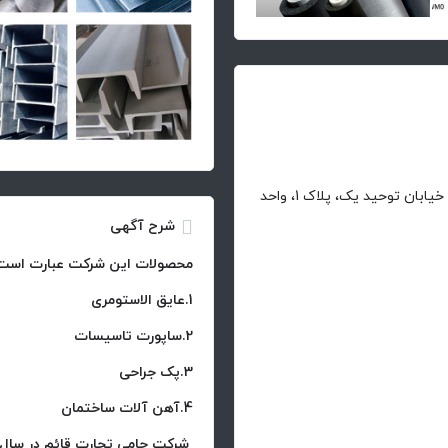
آدرس : آدرس :شهرک غرب، بلوار خوردین، نبش خیابان توحید یک، پلاک 1، واحد
شرح آگهی
محصولات این شرکت عبارت است 
1.عایق الاستومری
2.ساپورت تاسیسات
3.پک جراحی
4.آهن آلات ساختمان