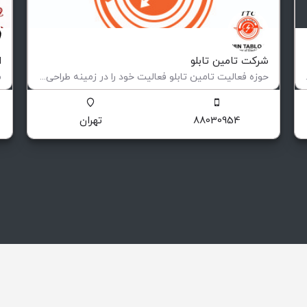
شرکت تامین تابلو
ا
 و نقل کالاهای…
حوزه فعالیت تامین تابلو فعاليت خود را در زمينه طراحی و ساخت انواع تابلوهای فشار ضعيف و متوسط (فيكس و كشويی)…
ساخت تابلوهای برق صنعتی
و
88030954
تهران