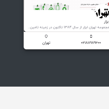
بزار
مجموعه تهران ابزار از سال 1384 تاکنون در زمینه تامین تمامی تجهیزات مورد نیاز صنایع پیشران ، کارگاه ها…
ارداتی ،‌داخلی و ............
02188989200
تهران