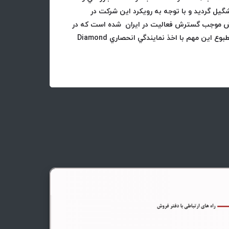
گيل گرديد و با توجه به رويكرد اين شركت در
وش موجب گسترش فعاليت
در ايران شده است كه در
حوزه صنايع تاسيسات و تهويه مطبوع اين مهم با اخذ نمايندگي انحصاري Diamond