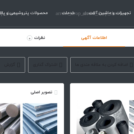
تجهیزات و ماشین آلات
arrow_drop_down
خدمات
arrow_drop_down
محصولات پتروشیمی و پالا
op_down
اطلاعات آگهی
نظرات
0
اضافه کردن به علاقه مندی ها
اشتراک گذاری
گزارش
تصویر اصلی