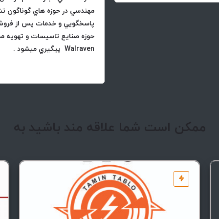
مهندسي
در حوزه هاي گوناگون تش
پاسخگويي و خدمات پس از فر
Walraven
پيگيري ميشود .
ممکن است شما علاقه مند باشید به