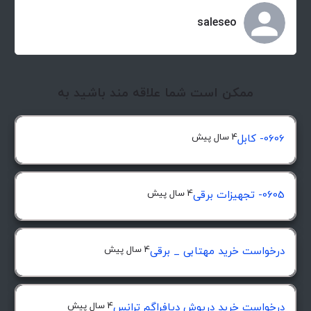
saleseo
ممکن است شما علاقه مند باشید به
4 سال پیش
0606- کابل
4 سال پیش
0605- تجهیزات برقی
4 سال پیش
درخواست خرید مهتابی _ برقی
4 سال پیش
درخواست خرید درپوش ديافراگم ترانس