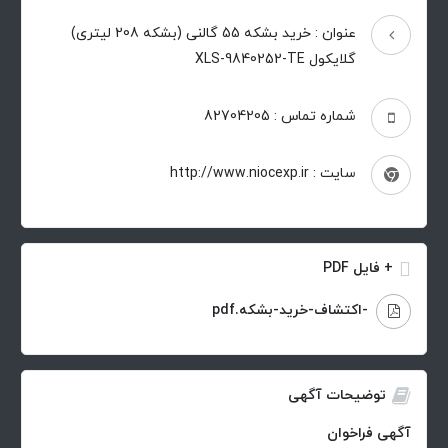
عنوان : خرید بشکه 55 گالنی (بشکه 208 لیتری)
گلایکول XLS-9840252-TE
شماره تماس : 82704205
سایت : http://www.niocexp.ir
+ فایل PDF
-اکتشاف-خرید-بشکه.pdf
توضیحات آگهی
آگهی فراخوان