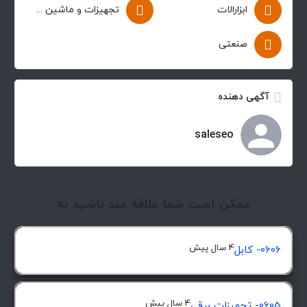
ابزارالات
تجهیزات و ماشین آلات
صنعتی
آگهی دهنده
saleseo
ممکن است شما علاقه مند باشید به
4 سال پیش
0606- کابل
4 سال پیش
0605- تجهیزات برقی