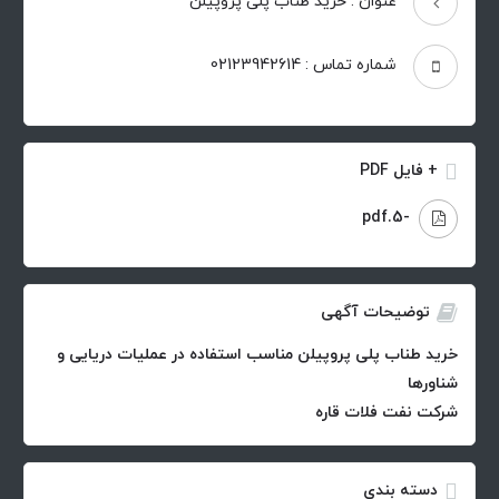
عنوان : خرید طناب پلی پروپیلن
شماره تماس : 02123942614
+ فایل PDF
-5.pdf
توضیحات آگهی
خرید طناب پلی پروپیلن مناسب استفاده در عملیات دریایی و
شناورها
شرکت نفت فلات قاره
دسته بندی