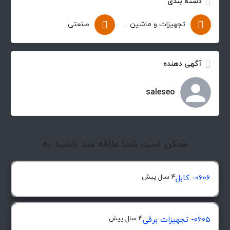
دسته بندی
تجهیزات و ماشین آلات
صنعتی
آگهی دهنده
saleseo
ممکن است شما علاقه مند باشید به
4 سال پیش
0606- کابل
4 سال پیش
0605- تجهیزات برقی