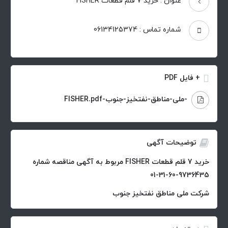
عنوان : خرید 7 قلم قطعات FISHER
شماره تماس : 06134125374
+ فایل PDF
-ملی-مناطق-نفتخیز-جنوب-FISHER.pdf
توضیحات آگهی
خرید 7 قلم قطعات FISHER مربوط به آگهی مناقصه شماره
9736435-60-31-01
شرکت ملی مناطق نفتخیز جنوب