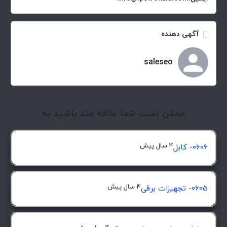
آگهی دهنده
saleseo
ممکن است شما علاقه مند باشید به
4 سال پیش
0606- کابل
4 سال پیش
0605- تجهیزات برقی