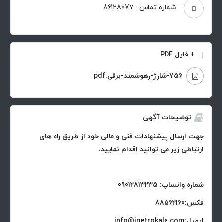
شماره تماس : 86128077
+ فایل PDF
756-شارژ-رهوشمند-برقی.pdf
توضیحات آگهی
جهت ارسال پیشنهادات فنی و مالی خود از طریق راه های
ارتباطی زیر می توانید اقدام نمایید.
شماره واتساپ: 09012813235
فکس:88562160
ایمیل:info@ipetrokala.com