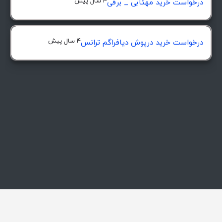
4 سال پیش
درخواست خرید مهتابی _ برقی
4 سال پیش
درخواست خرید درپوش ديافراگم ترانس