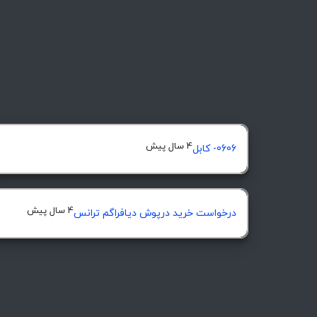
4 سال پیش
0606- کابل
4 سال پیش
درخواست خرید درپوش ديافراگم ترانس