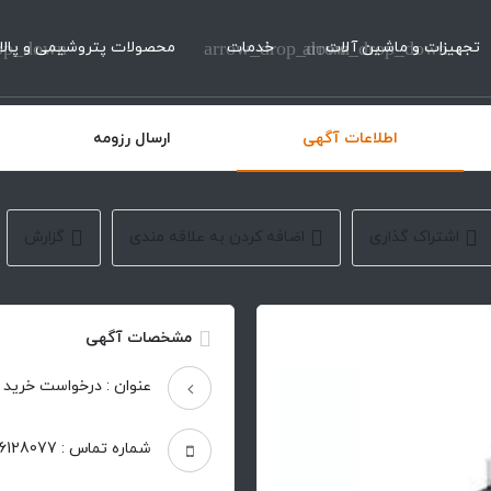
تجهیزات و ماشین آلات
arrow_drop_down
خدمات
arrow_drop_down
محصولات پتروشیمی و پالا
op_down
اطلاعات آگهی
ارسال رزومه
اشتراک گذاری
اضافه کردن به علاقه مندی
گزارش
مشخصات آگهی
عنوان : درخواست خرید ش
شماره تماس : 86128077