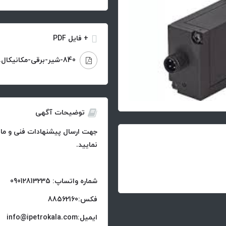
+ فایل PDF
840-شیر-برقی-مکانیکال.pdf
توضیحات آگهی
جهت ارسال پیشنهادات فنی و مالی
نمایید.
شماره واتساپ: 09012813235
فکس:88562160
ایمیل:info@ipetrokala.com