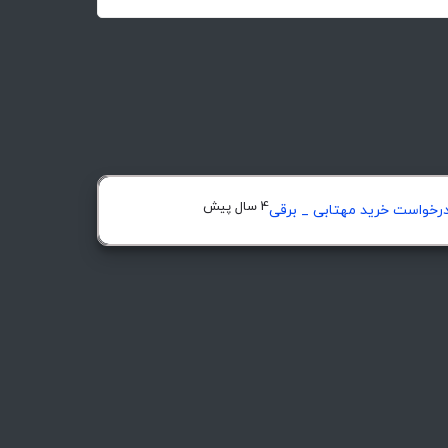
4 سال پیش
رخواست خرید مهتابی _ برقی