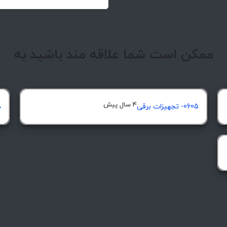
ممکن است شما علاقه مند باشید به
4 سال پیش
0605- تجهیزات برقی
د