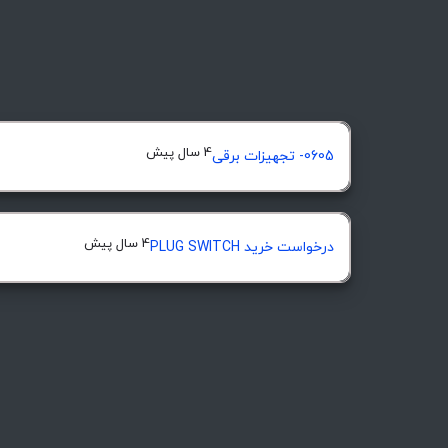
4 سال پیش
0605- تجهیزات برقی
4 سال پیش
درخواست خرید PLUG SWITCH