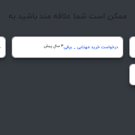
ممکن است شما علاقه مند باشید به
4 سال پیش
درخواست خرید مهتابی _ برقی
د