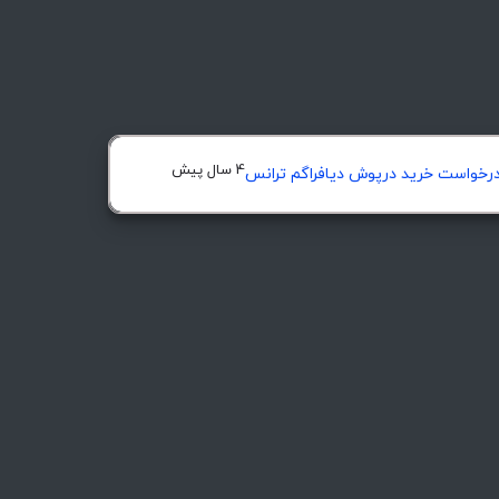
4 سال پیش
رخواست خرید درپوش ديافراگم ترانس