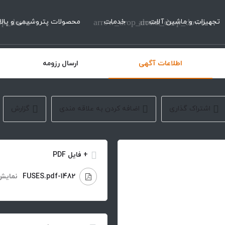
تجهیزات و ماشین آلات
arrow_drop_down
خدمات
arrow_drop_down
محصولات پتروشیمی و پالا
op_down
اطلاعات آگهی
ارسال رزومه
اشتراک گذاری
اضافه کردن به علاقه مندی
گزارش
+ فایل PDF
1482-FUSES.pdf
نمایش