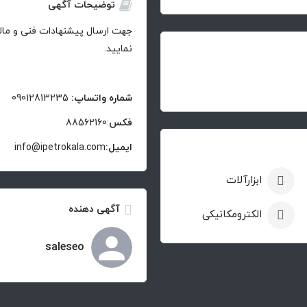
توضیحات آگهی
جهت ارسال پیشنهادات فنی و مالی 
نمایید.
شماره واتساپ:
09012813235
فکس
:88562160
ایمیل:
info@ipetrokala.com
ابزارآلات
آگهی دهنده
الکترومکانیکی
saleseo