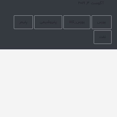
آگوست 4, 2019
بورس
بورس_کالا
پتروشیمی
پلیمر
نفت