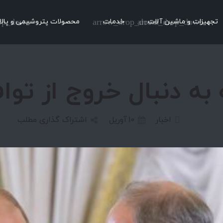
تجهیزات و ماشین آلات
arrow_drop_down
خدمات
arrow_drop_down
محصولات پتروشیمی و پالا
op_down
به دنبال خروج از توا
اخبار
10
آوریل
اشتراک گذاری مطلب