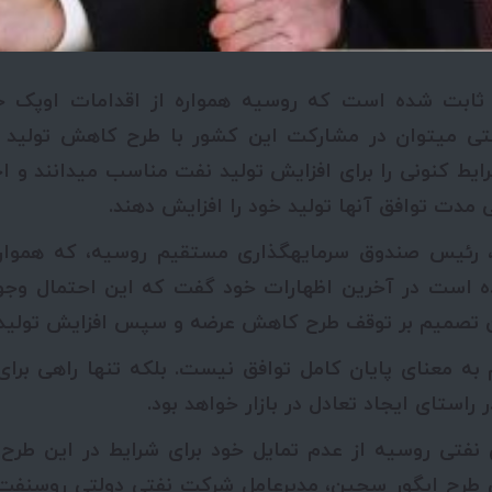
ر ثابت شده است که روسیه همواره از اقدامات اوپک 
تی می­توان در مشارکت این کشور با طرح کاهش تولید ا
ط کنونی را برای افزایش تولید نفت مناسب می­دانند و اح
 مدت توافق آن­ها تولید خود را افزایش دهند.
، رئیس صندوق سرمایه­گذاری مستقیم روسیه، که هموار
 است در آخرین اظهارات خود گفت که این احتمال وجود
ن تصمیم بر توقف طرح کاهش عرضه و سپس افزایش تولید ب
 به معنای پایان کامل توافق نیست. بلکه تنها راهی برا
 راستای ایجاد تعادل در بازار خواهد بود.
ی نفتی روسیه از عدم تمایل خود برای شرایط در این طرح را
 طرح ایگور سچین، مدیرعامل شرکت نفتی دولتی روس­نفت