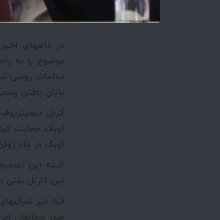
در ماه­های اخی
موضوع را به راح
مقامات روسی شرای
پایان یافتن رسمی
کریل دیمیتریوف
اوپک حمایت کرده
اوپک در ماه ژوئ
البته این تصمیم
این کارتل نفتی در
قبلا تیز شرکت­ها
صدر مخالفان این