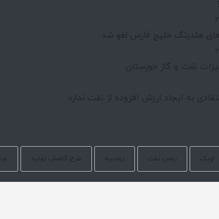
ای هلدینگ خلیج فارس لغو شد
یزات نفت و گاز خوزستان
قادی به ایجاد ارزش افزوده از نفت ندارد
اوپک
روس نفت
روسیه
طرح کاهش تولید
عرب