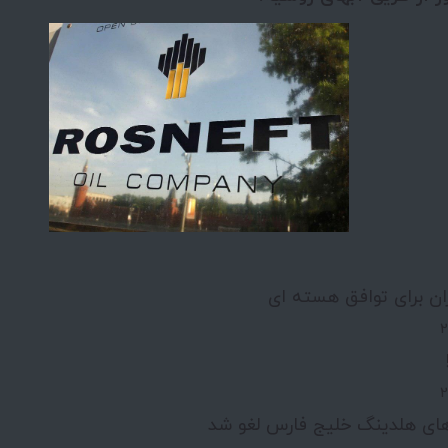
ان برای توافق هسته ای
ای هلدینگ خلیج فارس لغو شد