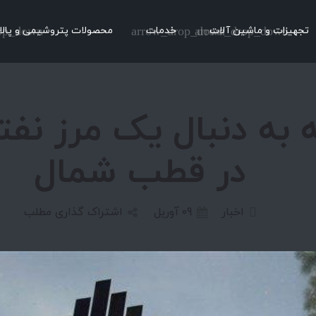
تجهیزات و ماشین آلات
arrow_drop_down
خدمات
arrow_drop_down
محصولات پتروشیمی و پالا
op_down
 به دنبال یک مرز نف
در قطب شمال
اخبار
09
آوریل
اشتراک گذاری مطلب