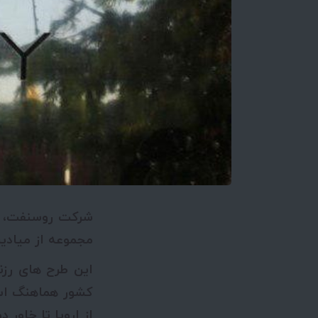
شرکت روس­نفت، ش
مجموعه از میادین نفتی را در 5 سال
این طرح های رزن
کشور هماهنگ است
از اروپا تا خاور 