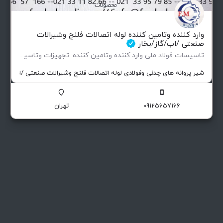
وارد کننده وتامین کننده لوله اتصالات فلنچ وشیرالات
صنعتی /اب/گاز/بخار
تاسیسات فولاد ملی وارد کننده وتامین کننده: تجهیزات وتاسیسات پروژهای صنعتی صنایع نفتی…
شیر پروانه های چدنی وفولادی لوله اتصالات فلنچ وشیرالات صنعتی /اب/گاز/ب
09125657166
تهران