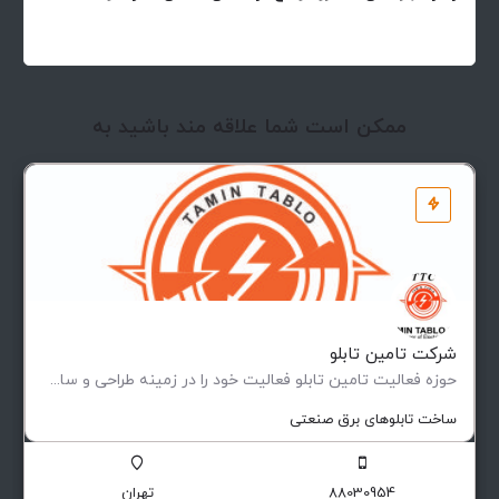
ممکن است شما علاقه مند باشید به
شرکت تامین تابلو
حوزه فعالیت تامین تابلو فعاليت خود را در زمينه طراحی و ساخت انواع تابلوهای فشار ضعيف و متوسط (فيكس و كشويی)…
ساخت تابلوهای برق صنعتی
88030954
تهران