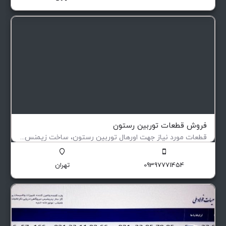
فروش قطعات توربین رستون
قطعات مورد نیاز جهت اورهال توربین رستون، ساخت زیمنس آلمان و دارای برگ سبز
قطعات یدکی توربین رستون TA1750 & 1500 ساخت زیمنس دارای برگ سبز
09397771454
تهران