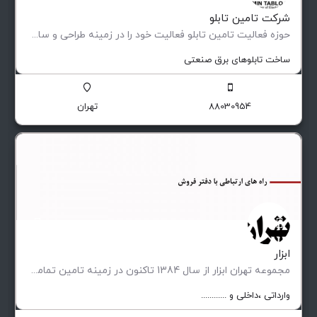
شرکت تامین تابلو
حوزه فعالیت تامین تابلو فعاليت خود را در زمينه طراحی و ساخت انواع تابلوهای فشار ضعيف و متوسط (فيكس و كشويی)…
ساخت تابلوهای برق صنعتی
88030954
تهران
ابزار
مجموعه تهران ابزار از سال 1384 تاکنون در زمینه تامین تمامی تجهیزات مورد نیاز صنایع پیشران ، کارگاه ها…
وارداتی ،‌داخلی و ............