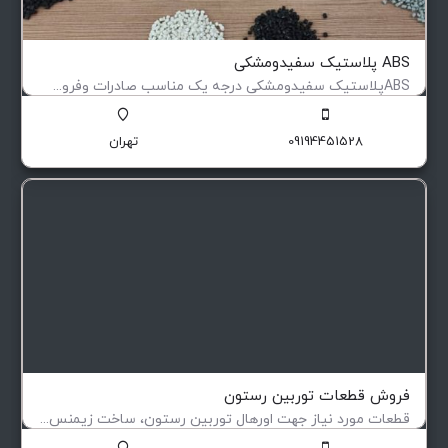
ABS پلاستیک سفیدومشکی
ABSپلاستیک سفیدومشکی درجه یک مناسب صادرات وفروش داخلی جهت ثبت سفارش انواع گرانول و مواد بازیافت…
گرانول بازیافت پلاستیک
09194451528
تهران
فروش قطعات توربین رستون
قطعات مورد نیاز جهت اورهال توربین رستون، ساخت زیمنس آلمان و دارای برگ سبز