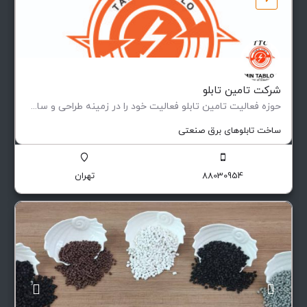
شرکت تامین تابلو
حوزه فعالیت تامین تابلو فعاليت خود را در زمينه طراحی و ساخت انواع تابلوهای فشار ضعيف و متوسط (فيكس و كشويی)…
ساخت تابلوهای برق صنعتی
88030954
تهران