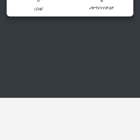
قطعات یدکی توربین رستون TA1750 & 1500 ساخت زیمنس دارای برگ سبز
09397771454
تهران