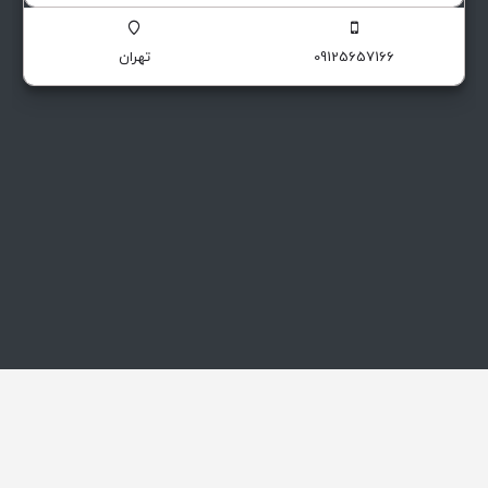
09125657166
تهران