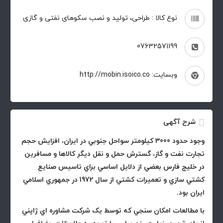
نوع کالا : طراحی، تولید و نصب سکوهای نفتی و گازی
07632571199
وبسایت: http://mobin.isoico.co
شرح آگهی
وجود حدود 3000 کيلومتر سواحل جنوبي در ايران، افزايش حجم
تجارت نفت و گاز، گسترش حمل و نقل ديگر کالاها و مسافرين
در خليج فارس بعضي از دلايل اساسي براي تاسيس صنايع
کشتي سازي و تعميرات کشتي از سال 1972 در جمهوري اسلامي
ايران بود.
با مطالعات امکان سنجي که توسط يک شرکت مشاوره اي ژاپني