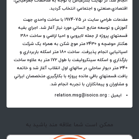
انجام شد، در نهايت بندرعباس با توجه به ملاحظات جغرافيايي،
اقتصادي،صنعتي و اجتماعي انتخاب گرديد.
مقدمات طراحي سايت در 75-1974 با ساخت واحدي جهت
آموزش و توسعه منابع انساني مورد نياز آغاز شد. اجراي بقيه
قسمتهاي پروژه از جمله لايروبي و احيا اراضي و ساخت 380
هکتار حوضچه و 2430 متر موج شکن به همراه يک شرکت
اسپانيايي انجام پذيرفت. ساخت 180 متر اسکله باربرداري و
بارگذاري و اسکله سينکروليفت با طول 172 متر به علاوه ساخت
340 متر ديوار ساحلي در سالهاي اول انقلاب آغاز شد و خاتمه
يافت.قسمتهاي باقي مانده پروژه با بکارگيري متخصصان ايراني
و مشاوران و پيمانکاران با تجربه انجام شد.
ایمیل : relation.msg@isoico.org
ممکن است شما علاقه مند باشید به