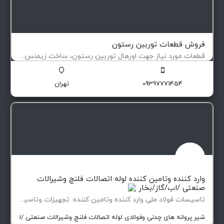
فروش قطعات توربین رستون
قطعات مورد نیاز جهت اورهال توربین رستون، ساخت زیمنس آلمان و دارای برگ سبز
قطعات یدکی توربین رستون TA1750 & 1500 ساخت زیمنس دارای برگ سبز
09397771454
تهران
وارد کننده وتامین کننده لوله اتصالات فلنچ وشیرالات
صنعتی /اب/گاز/بخار
تاسیسات فولاد ملی وارد کننده وتامین کننده: تجهیزات وتاسیسات پروژهای صنعتی صنایع نفتی…
شیر پروانه های چدنی وفولادی لوله اتصالات فلنچ وشیرالات صنعتی /اب/گاز/ب