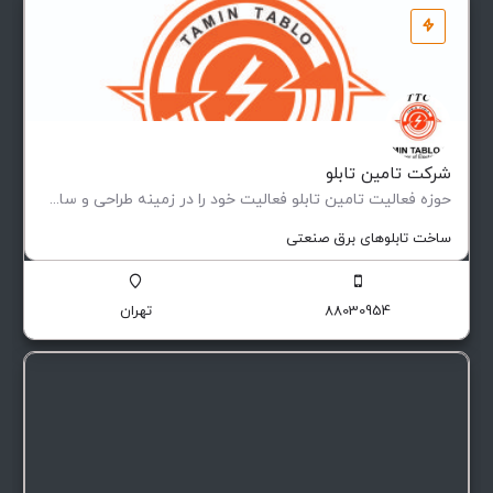
شرکت تامین تابلو
حوزه فعالیت تامین تابلو فعاليت خود را در زمينه طراحی و ساخت انواع تابلوهای فشار ضعيف و متوسط (فيكس و كشويی)…
ساخت تابلوهای برق صنعتی
88030954
تهران