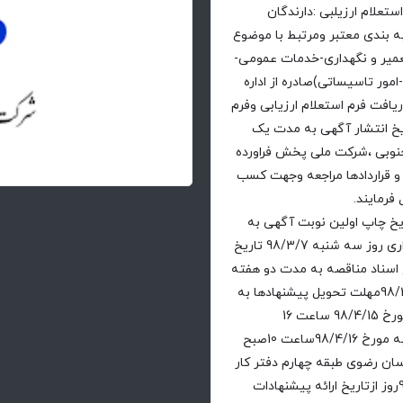
استعلام ارزیلبی :دارندگان
 بندی معتبر ومرتبط با موضوع
عمیر و نگهداری-خدمات عمومی-
مور تاسیساتی)صادره از اداره
یافت فرم استعلام ارزیابی وفرم
یخ انتشار آگهی به مدت یک
 جنوبی ،شرکت ملی پخش فراورده
واحد امور پیمانها و قراردادها مراجعه وجهت کسب
با تلفن 37630700 تماس حاصل فرمایند.
چاپ اولین نوبت آگهی به
مدت یک هفته (هفت روز)لغایت پایان وقت اداری روز سه شنبه 98/3/7 تاریخ
ع اسناد مناقصه به مدت دو هفته
لغایت پایان وقت اداری روز دوشنبه مورخ 98/3/20مهلت تحویل پیشنهادها به
دبیر خانه کمیسیون مناقصات :روز سه شنبه مورخ 98/4/15 ساعت 16
زمان و مکان بازگشایی پاکات :روز یکشنبه مورخ 98/4/16ساعت 10صبح
ان رضوی طبقه چهارم دفتر کار
مدیر منطقه.مدت اعتبار پیشنهاد ها به مدت 90روز ازتاریخ ارائه پیشنهادات