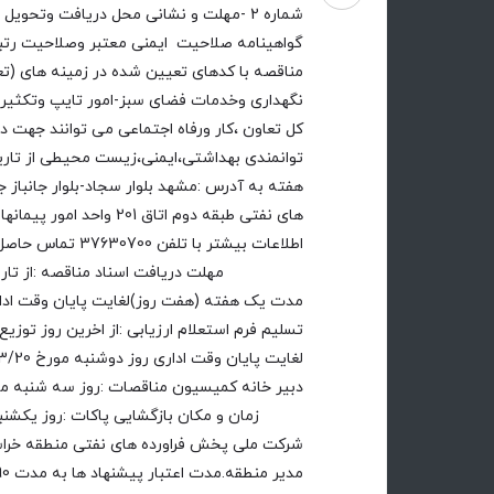
شماره 2 -مهلت و نشانی محل دریافت وتحویل 
گواهینامه صلاحیت ایمنی معتبر وصلاحیت رتبه
مناقصه با کدهای تعیین شده در زمینه های (ت
نگهداری وخدمات فضای سبز-امور تایپ وتکثیر-ا
کل تعاون ،کار ورفاه اجتماعی می توانند جهت در
توانمندی بهداشتی،ایمنی،زیست محیطی از تار
هفته به آدرس :مشهد بلوار سجاد-بلوار جانباز
های نفتی طبقه دوم اتاق 201 
اطلاعات بیشتر 
مهلت دریافت اسناد مناقصه :از تاریخ 
تسلیم فرم استعلام ارزیابی :از اخرین روز توزی
شرکت ملی پخش فراورده های نفتی منطقه خراس