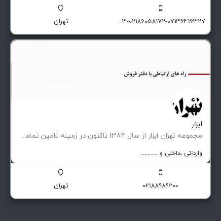
09129174551-09129174503-02186058172-07136416327
تهران
ابزار
مجموعه تهران ابزار از سال 1384 تاکنون در زمینه تامین تمامی تجهیزات مورد نیاز صنایع پیشران ، کارگاه ها…
وارداتی ،‌داخلی و ............
02188989200
تهران