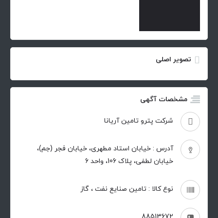
تصویر اصلی
مشخصات آگهی
شرکت پترو تامین آریانا
آدرس : خیابان استاد مطهری، خیابان فجر (جم)،
خیابان لطفی، پلاک 106، واحد 6
نوع کالا : تامین صنایع نفت ، گاز
88513672