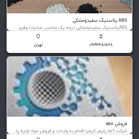
ABS پلاستیک سفیدومشکی
ABSپلاستیک سفیدومشکی درجه یک مناسب صادرات وفروش داخلی جهت ثبت سفارش انواع گرانول و مواد بازیافت…
گرانول بازیافت پلاستیک
09194451528
تهران
فروش abs
شرکت آلفا پلیمر کیمیا اقدام به واردات و فروش مواد اولیه پلیمری : پلی اتیلن PE،پلی پروپیلن PP،پی وی سی…