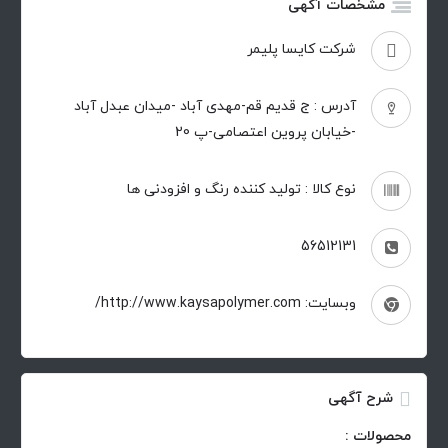
مشخصات آگهی
شرکت کایسا پلیمر
آدرس : ج قدیم قم-مهدی آباد -میدان عبدل آباد
-خیابان پروین اعتصامی-پ 20
نوع کالا : تولید کننده رنگ و افزودنی ها
56512131
وبسایت: http://www.kaysapolymer.com/
شرح آگهی
محصولات :