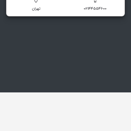
ABS
02144554600
تهران