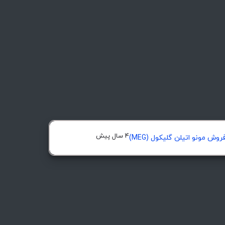
4 سال پیش
روش مونو اتیلن گلیکول (MEG)