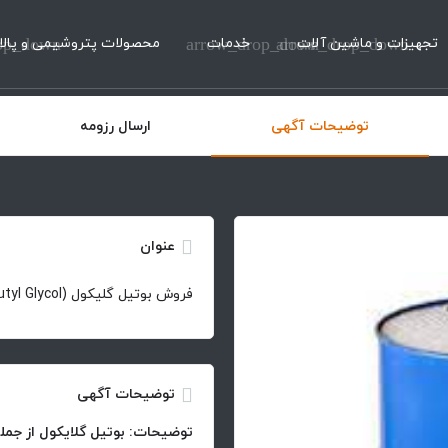
تجهیزات و ماشین آلات
arrow_drop_down
خدمات
arrow_drop_down
محصولات پتروشیمی و پالا
op_down
توضیحات آگهی
ارسال رزومه
عنوان
فروش بوتیل گلیکول (Butyl Glycol)
توضیحات آگهی
توضیحات: بوتیل گلایکول از جمل