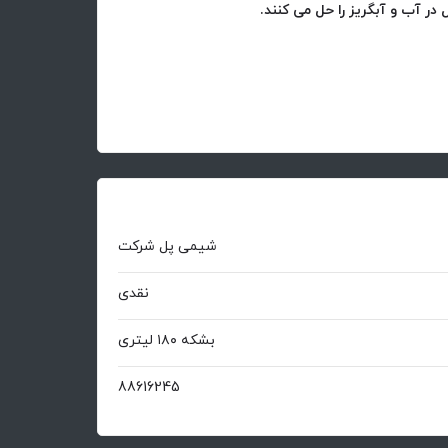
در آب و آبگریز را حل می کنند.
شیمی پل شرکت
نقدی
بشکه ۱۸۰ لیتری
88616245