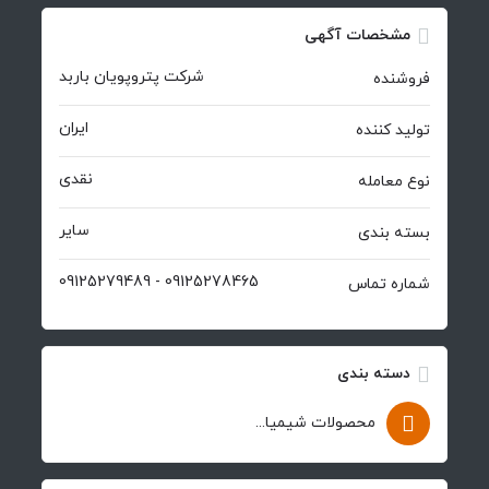
مشخصات آگهی
شرکت پتروپویان باربد
فروشنده
ایران
تولید کننده
نقدی
نوع معامله
سایر
بسته بندی
09125278465 - 09125279489
شماره تماس
دسته بندی
محصولات شیمیایی