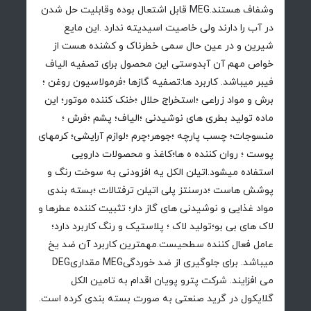
وشفاف هستند.MEG قابل اشتعال بوده وقابلیت حل شدن
در آب را دارند ولی خاصیت اسیدیته ندارد .این مایع
شیرین و در عین حال سمی خطرناک و کشنده هست از
خواص مهم آن آبدوستی این محصول برای تصفیه الیاف
فیبر میباشد. کاربرد ها:تصفیه گازها ؛فرمولاسیون روغن ؛
برش و مواد زراعی ؛استخراج حلال ؛خنک کننده موتور؛ این
ماده تولید بطری های نوشیدنی ؛الیاف؛ پشم ؛فرش ؛
منسوجات؛ چسب پارچه ؛جوهر؛چرم ؛لوازم آرایشی؛ کرمهای
پوست ؛ روان کننده ه ها؛کاغذ و محصولات دارویی
استفاده میشود.اتیلن الکل یه افزودنی به سوخت رنگ و
پوشش هاست ؛درسنتز پلی اتیلن ترفتالات ؛بسته بندی
مواد غذایی و نوشیدنی های گاز دار؛ تثبیت کننده عطرها و
لاک های بی بو؛تولید لاک ؛ پلاستیک و رنگ کاربرد دارد؛
عامل فعال کننده سطحیست.مهمترین کاربرد آن ضد یخ
میباشد. برای جلوگیری از ضد خوردگیMEG مقداریDEG
می افزایند. شرکت پترو پویان اقدام به تامین الکل
گلایکول در گرید صنعتی به صورت بسته بندی کرده است.