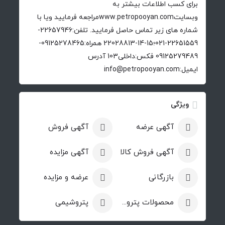
برای کسب اطلاعات بیشتر به
وبسایتwww.petropooyan.comمراجعه فرمایید ویا با
شماره های زیر تماس حاصل فرمایید. تلفن:22657946-
22651559-021؛15-14-22028813 همراه:09125278465-
09125279489 فکس:داخلی103 آدرس
ایمیل:info@petropooyan.com
ویژگی
آگهی عرضه
آگهی فروش
آگهی فروش کالا
آگهی مزایده
بازرگانی
عرضه و مزایده
محصولات پتروشیمی
پتروشیمی