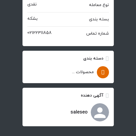
نقدی
نوع معامله
بشکه
بسته بندی
02122311858
شماره تماس
دسته بندی
محصولات شیمیایی
آگهی دهنده
saleseo