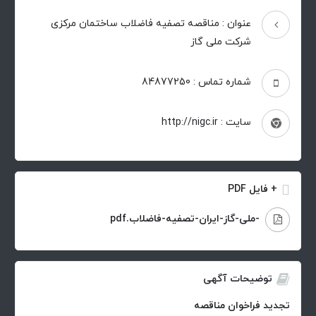
عنوان : مناقصه تصفیه فاضلاب ساختمان مرکزی
شرکت ملی گاز
شماره تماس : 84877250
سایت : http://nigc.ir
+ فایل PDF
-ملی-گاز-ایران-تصفیه-فاضلاب.pdf
توضیحات آگهی
تجدید فراخوان مناقصه