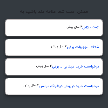
ممکن است شما علاقه مند باشید به
4 سال پیش
0606- کابل
4 سال پیش
0605- تجهیزات برقی
4 سال پیش
درخواست خرید مهتابی _ برقی
4 سال پیش
درخواست خرید درپوش ديافراگم ترانس