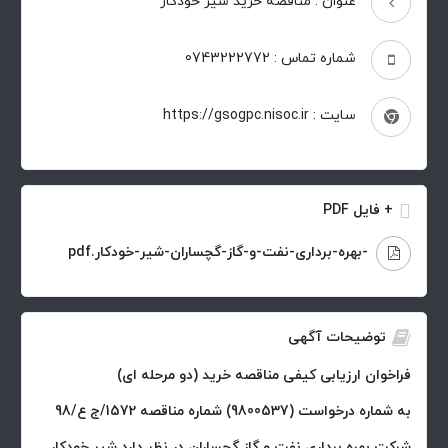
عنوان : مناقصه خرید شیر خودکار
شماره تماس : 0743222772
سایت : https://gsogpc.nisoc.ir
+ فایل PDF
-بهره-برداری-نفت-و-گاز-گچساران-شیر-خودکار.pdf
توضیحات آگهی
فراخوان ارزیابی کیفی مناقصه خرید (دو مرحله ای)
به شماره درخواست (9800537) شماره مناقصه 1572/ج ع/98
شرکت بهره برداری نفت و گاز گچساران در نظر دارد شیر خودکار