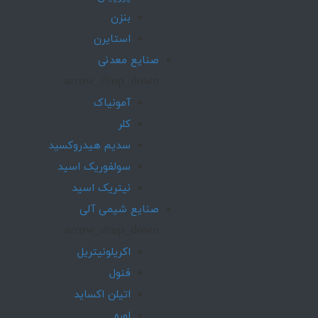
بنزن
استایرن
صنایع معدنی
arrow_drop_down
آمونیاک
کلر
سدیم هیدروکسید
سولفوریک اسید
نیتریک اسید
صنایع شیمی آلی
arrow_drop_down
اکریلونیتریل
فنول
اتیلن اکساید
اوره