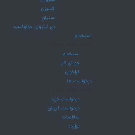
اکسیژن
استیلن
دی نیتروژن مونوکسید
استخدام
arrow_drop_down
استخدام
جویای کار
فراخوان
درخواست ها
arrow_drop_down
درخواست خرید
درخواست فروش
مناقصات
مزایده