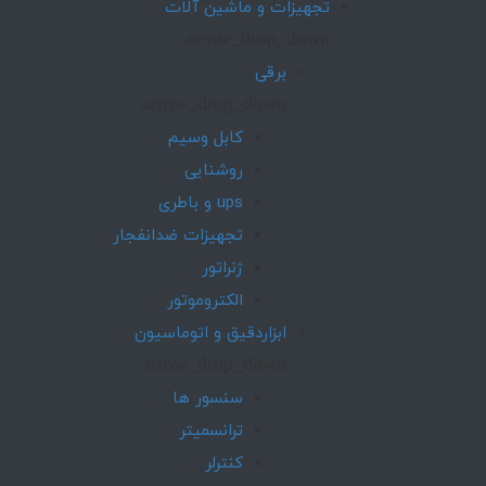
تجهیزات و ماشین آلات
arrow_drop_down
برقی
arrow_drop_down
کابل وسیم
روشنایی
ups و باطری
تجهیزات ضدانفجار
ژنراتور
الکتروموتور
ابزاردقیق و اتوماسیون
arrow_drop_down
سنسور ها
ترانسمیتر
کنترلر