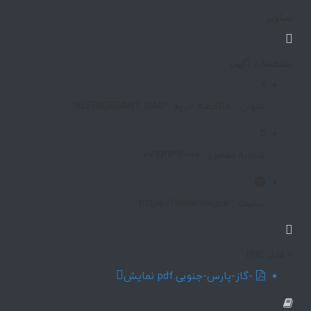
تصاویر
مشخصات آگهی
عنوان : مناقصه خرید “REERIGERANT GAS”
شماره تماس : 07731312000
سایت : https://www.spgc.ir
+ فایل PDF
-گاز-پارس-جنوبی.pdf
نمایش