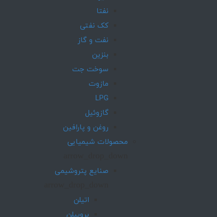
نفتا
کک نفتی
نفت و گاز
بنزین
سوخت جت
مازوت
LPG
گازوئیل
روغن و پارافین
محصولات شیمیایی
arrow_drop_down
صنایع پتروشیمی
arrow_drop_down
اتیلن
پروپیلن