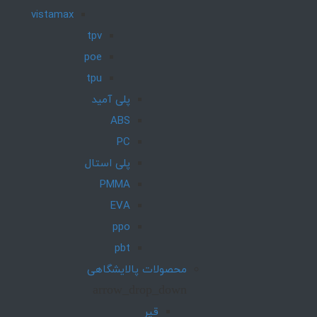
vistamax
tpv
poe
tpu
پلی آمید
ABS
PC
پلی استال
PMMA
EVA
ppo
pbt
محصولات پالایشگاهی
arrow_drop_down
قیر