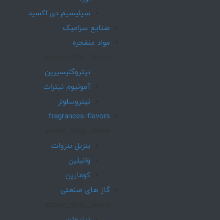
سیلیسیم دی اکسید
صنایع سرامیک
مواد منفجره
arrow_drop_down
نیتروگلیسیرین
آمونیوم نیترات
نیتروسلولز
fragrances-flavors
arrow_drop_down
بنزیل بنزوات
وانیلین
کومارین
گاز های صنعتی
arrow_drop_down
نیتروژن