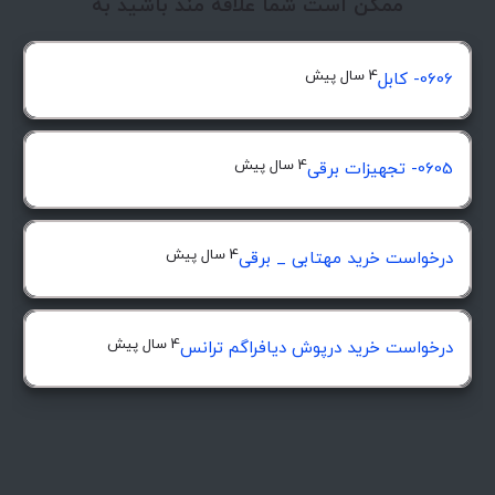
ممکن است شما علاقه مند باشید به
4 سال پیش
0606- کابل
4 سال پیش
0605- تجهیزات برقی
4 سال پیش
درخواست خرید مهتابی _ برقی
4 سال پیش
درخواست خرید درپوش ديافراگم ترانس