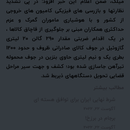
میلک، ضمن اعلام این خبر افزود: در پی تشدید
نظارتها و بازرسی های فیزیکی کامیون های خروجی
از کشور و با هوشیاری ماموران گمرک و عزم
حداکثری همکاران مبنی بر جلوگیری از قاچاق کالاها ،
در یک اقدام ضربتی مقدار 290 گالن 20 لیتری
گازوئیل در جوف کالای صادراتی ظروف و حدود 1200
بطری یک و نیم لیتری حاوی بنزین در جوف محموله
تیرآهن جاسازی شده بود؛ کشف و جهت سیر مراحل
قضایی تحویل دستگاههای ذیربط شد.
مطالب بیشتر
شرط نهایی ایران برای توافق هسته ای
آگوست 22, 2022
برجام در برزخ!
آگوست 22, 2022